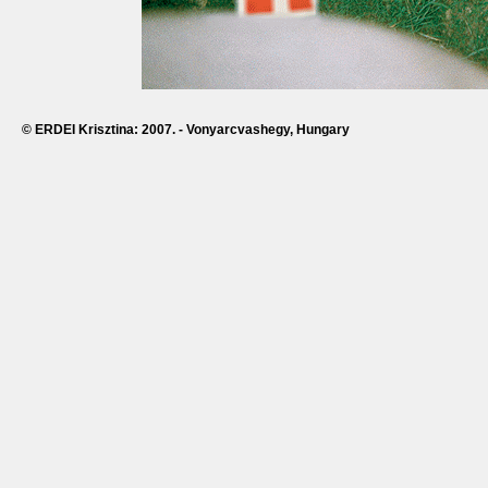
© ERDEI Krisztina: 2007. - Vonyarcvashegy, Hungary