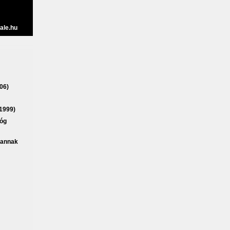
ale.hu
06)
1999)
lóg
vannak