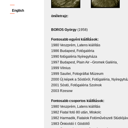
English
önéletrajz:
BOROS György
(1958)
Fontosabb egyéni kiállítások:
1980 Veszprém, Latens kiállítás
1986 Budapest, Fotógaléria
1990 fotógaléria Nyíregyháza
1997 Budapest, Plain Air –Gromek Galéria,
1999 Vilnius
1999 Sauilei, Fotográfiai Múzeum
2000 Új képek a Sóstóról, Fotógaléria, Nyíregyhá
2001 Sóstó, Fotógaléria Szolnok
2003 Rzesow
Fontosabb csoportos kiállítások:
1980 Veszprém, Latens kiállítás
1982 Fiatal fotó 80 után, Miskolc
1982 Harmadik, Fiatalok Fotóművészeti Stúdiójá
1983 Önkioldó I: Gödöllő