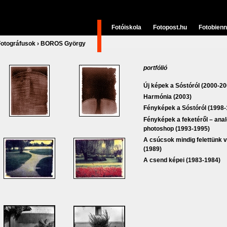
Fotóiskola
Fotopost.hu
Fotobienn
Fotográfusok
›
BOROS György
portfólió
Új képek a Sóstóról (2000-20
Harmónia (2003)
Fényképek a Sóstóról (1998-
Fényképek a feketéről – ana
photoshop (1993-1995)
A csúcsok mindig felettünk 
(1989)
A csend képei (1983-1984)