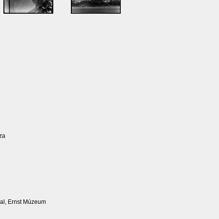
za
val, Ernst Múzeum