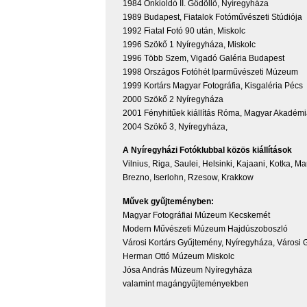
1984 Önkioldó II. Gödöllő, Nyíregyháza
1989 Budapest, Fiatalok Fotóművészeti Stúdiója
1992 Fiatal Fotó 90 után, Miskolc
1996 Szökő 1 Nyíregyháza, Miskolc
1996 Több Szem, Vigadó Galéria Budapest
1998 Országos Fotóhét Iparművészeti Múzeum
1999 Kortárs Magyar Fotográfia, Kisgaléria Pécs
2000 Szökő 2 Nyíregyháza
2001 Fényhitűek kiállítás Róma, Magyar Akadém
2004 Szökő 3, Nyíregyháza,
A Nyíregyházi Fotóklubbal közös kiállítások
Vilnius, Riga, Saulei, Helsinki, Kajaani, Kotka,
Brezno, Iserlohn, Rzesow, Krakkow
Művek gyűjteményben:
Magyar Fotográfiai Múzeum Kecskemét
Modern Művészeti Múzeum Hajdúszoboszló
Városi Kortárs Gyűjtemény, Nyíregyháza, Városi G
Herman Ottó Múzeum Miskolc
Jósa András Múzeum Nyíregyháza
valamint magángyűjteményekben