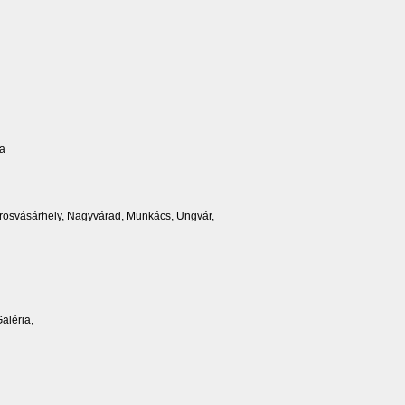
ia
 Marosvásárhely, Nagyvárad, Munkács, Ungvár,
aléria,