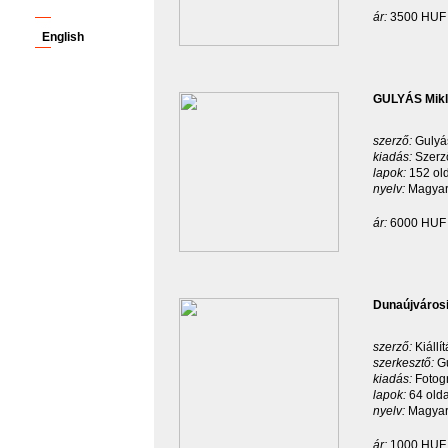
ár:
3500 HUF
English
GULYÁS Mikl
szerző:
Gulyá
kiadás:
Szerz
lapok:
152 old
nyelv:
Magyar
ár:
6000 HUF
Dunaújvárosi
szerző:
Kiállí
szerkesztő:
G
kiadás:
Fotog
lapok:
64 olda
nyelv:
Magyar
ár:
1000 HUF