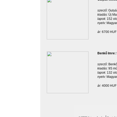
szerző:
Gulyá
kiadás:
Új Ma
lapok:
152 ol
nyelv:
Magyar
ár:
6700 HUF
Benkő Imre: 
szerző:
Benkő
kiadás:
9S mű
lapok:
132 ol
nyelv:
Magyar
ár:
4000 HUF