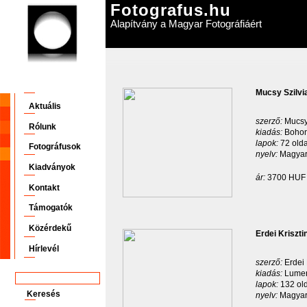
Fotografus.hu
Alapítvány a Magyar Fotográfiáért
Mucsy Szilvi
Aktuális
szerző:
Mucsy
Rólunk
kiadás:
Bohon
lapok:
72 olda
Fotográfusok
nyelv:
Magyar
Kiadványok
ár:
3700 HUF
Kontakt
Támogatók
Közérdekű
Erdei Kriszt
Hírlevél
szerző:
Erdei 
kiadás:
Lumen
lapok:
132 ol
nyelv:
Magyar