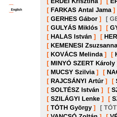
[
ERDEI Krisztina
]
[
E
[
FARKAS Antal Jama
]
English
[
GERHES Gábor
]
[ GE
[
GULYÁS Miklós
]
[
GY
[
HALAS István
]
[
HER
[
KEMENESI Zsuzsann
[
KOVÁCS Melinda
]
[
[
MINYÓ SZERT Károly
[
MUCSY Szilvia
]
[
NA
[
RAJCSÁNYI Artúr
]
[
[
SOLTÉSZ István
]
[
S
[
SZILÁGYI Lenke
]
[
S
[
TÓTH György
]
[ TÓTH
[
VANCSÓ Zoltán
]
[
V