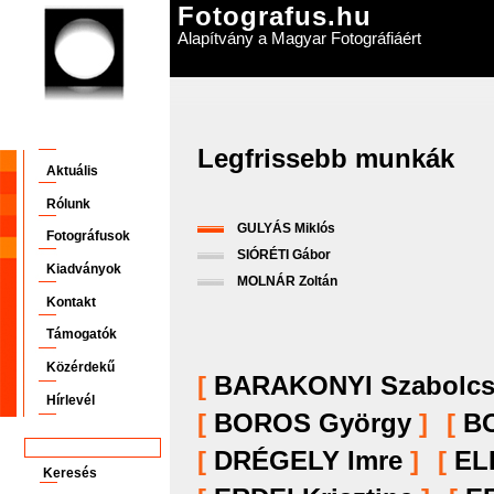
Fotografus.hu
Alapítvány a Magyar Fotográfiáért
Legfrissebb munkák
Aktuális
Rólunk
GULYÁS Miklós
Fotográfusok
SIÓRÉTI Gábor
Kiadványok
MOLNÁR Zoltán
Kontakt
Támogatók
Közérdekű
[
BARAKONYI Szabolc
Hírlevél
[
BOROS György
]
[
B
[
DRÉGELY Imre
]
[
ELE