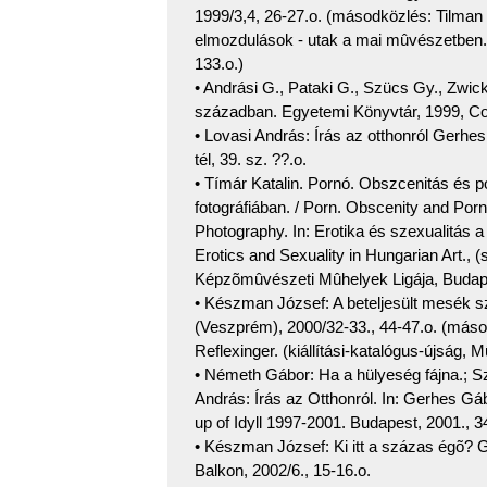
1999/3,4, 26-27.o. (másodközlés: Tilman 
elmozdulások - utak a mai mûvészetben. 
133.o.)
• Andrási G., Pataki G., Szücs Gy., Zwi
században. Egyetemi Könyvtár, 1999, Cor
• Lovasi András: Írás az otthonról Gerhe
tél, 39. sz. ??.o.
• Tímár Katalin. Pornó. Obszcenitás és p
fotográfiában. / Porn. Obscenity and Po
Photography. In: Erotika és szexualitás
Erotics and Sexuality in Hungarian Art., 
Képzõmûvészeti Mûhelyek Ligája, Budape
• Készman József: A beteljesült mesék
(Veszprém), 2000/32-33., 44-47.o. (másodk
Reflexinger. (kiállítási-katalógus-újság,
• Németh Gábor: Ha a hülyeség fájna.; Sz
András: Írás az Otthonról. In: Gerhes Gáb
up of Idyll 1997-2001. Budapest, 2001., 34
• Készman József: Ki itt a százas égõ? 
Balkon, 2002/6., 15-16.o.