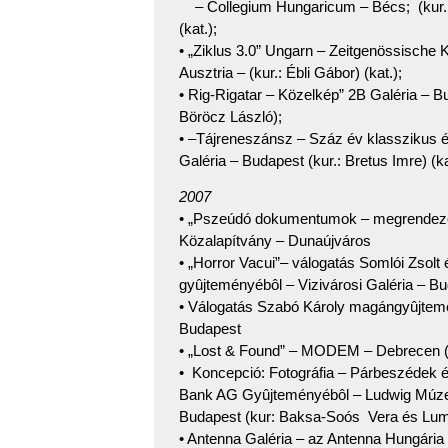
– Collegium Hungaricum – Bécs; (kur.: 
(kat.);
• „Ziklus 3.0” Ungarn – Zeitgenössische K
Ausztria – (kur.: Ébli Gábor) (kat.);
• Rig-Rigatar – Közelkép” 2B Galéria – 
Böröcz László);
• –Tájreneszánsz – Száz év klasszikus é
Galéria – Budapest (kur.: Bretus Imre) (ka
2007
• „Pszeúdó dokumentumok – megrendeze
Közalapítvány – Dunaújváros
• „Horror Vacui”– válogatás Somlói Zsolt 
gyûjteményébôl – Vizivárosi Galéria – B
• Válogatás Szabó Károly magángyûjtemé
Budapest
• „Lost & Found” – MODEM – Debrecen (ku
• Koncepció: Fotográfia – Párbeszédek é
Bank AG Gyûjteményébôl – Ludwig Múz
Budapest (kur: Baksa-Soós Vera és Lumi
• Antenna Galéria – az Antenna Hungária d