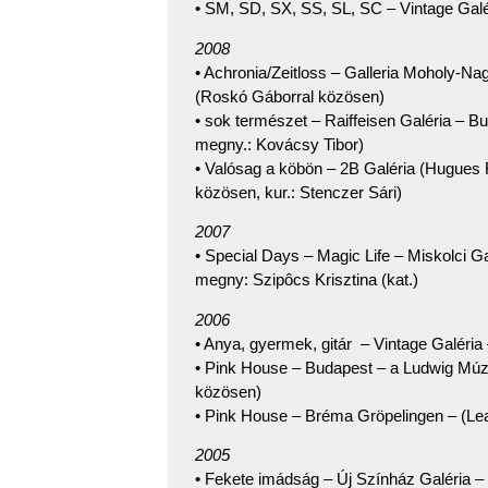
• SM, SD, SX, SS, SL, SC – Vintage Gal
2008
• Achronia/Zeitloss – Galleria Moholy-N
(Roskó Gáborral közösen)
• sok természet – Raiffeisen Galéria – Bud
megny.: Kovácsy Tibor)
• Valósag a köbön – 2B Galéria (Hugues 
közösen, kur.: Stenczer Sári)
2007
• Special Days – Magic Life – Miskolci G
megny: Szipôcs Krisztina (kat.)
2006
• Anya, gyermek, gitár – Vintage Galér
• Pink House – Budapest – a Ludwig Múz
közösen)
• Pink House – Bréma Gröpelingen – (Lea
2005
• Fekete imádság – Új Színház Galéria –