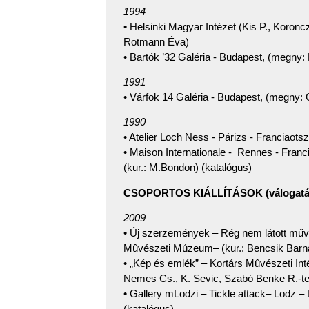
1994
• Helsinki Magyar Intézet (Kis P., Koronc
Rotmann Éva)
• Bartók ’32 Galéria - Budapest, (megny
1991
• Várfok 14 Galéria - Budapest, (megny: 
1990
• Atelier Loch Ness - Párizs - Franciaots
• Maison Internationale - Rennes - Franc
(kur.: M.Bondon) (katalógus)
CSOPORTOS KIÁLLÍTÁSOK (válogatá
2009
• Új szerzemények – Rég nem látott mű
Mûvészeti Múzeum– (kur.: Bencsik Barna
• „Kép és emlék” – Kortárs Mûvészeti Int
Nemes Cs., K. Sevic, Szabó Benke R.-tel
• Gallery mLodzi – Tickle attack– Lodz –
(katalógus)