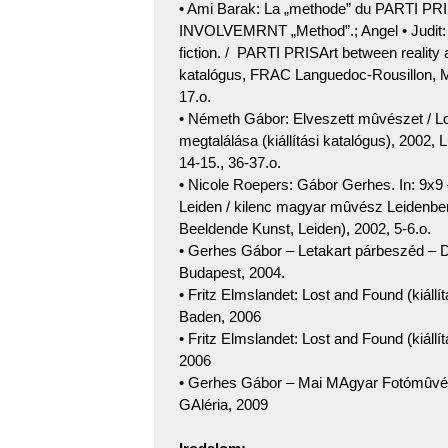
• Ami Barak: La „methode” du PARTI PRI
INVOLVEMRNT „Method”.; Angel • Judit: P
fiction. / PARTI PRISArt between reality and 
katalógus, FRAC Languedoc-Rousillon, Mont
17.o.
• Németh Gábor: Elveszett mûvészet / Los
megtalálása (kiállítási katalógus), 200
14-15., 36-37.o.
• Nicole Roepers: Gábor Gerhes. In: 9x9
Leiden / kilenc magyar mûvész Leidenben.
Beeldende Kunst, Leiden), 2002, 5-6.o.
• Gerhes Gábor – Letakart párbeszéd – 
Budapest, 2004.
• Fritz Elmslandet: Lost and Found (kiállí
Baden, 2006
• Fritz Elmslandet: Lost and Found (kiá
2006
• Gerhes Gábor – Mai MAgyar Fotómûvész
GAléria, 2009