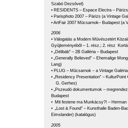
Szabó Dezsôvel)
• RESIDENTS – Espace Electra – Párizs 
• Parisphoto 2007 – Párizs (a Vintage Gal
• ArtFair 2007 Mûcsarnok– Budapest (a V
2006
• Válogatás a Modern Mûvészetért Közal
Gyûjteményébõl – 1. rész.; 2. rész Kort
• „Délibáb” – 2B Galléria – Budapest
• „Generally Believed” – Ehemalige Mongo
Lang)
• PLUG – Mûcsarnok – a Vintage Galéria
• „Residency Presentation” – KulturPoint
G. Gerhes)
• „Pszeudó dokumentumok – megrendezet
Budapest
• Mit festene ma Munkácsy?! – Herman
• „Lost & Found” – Kunsthalle Baden-Bad
Eimslander) (katalógus)
2005