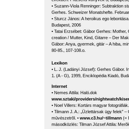
• Suzann-Viola Renninger: Subtraktion sta
Gerhes. Schweizer Monatshefte. Februar
• Sturcz János: A heroikus ego lebontá
Budapest, 2006
• Tatai Erzsébet: Gábor Gerhes: Mother, C
creation / Mutter, Kind, Gitarre – Der Mak
Gábor: Anya, gyermek, gitár – A hiba, mi
80-85., 107-108.o.
Lexikon
• L. J. (Ladányi József): Gerhes Gábor. 
1. (A - G), 1999, Enciklopédia Kiadó, Bud
Internet
• Nemes Attila: Haló.dok
www.sztaki/providers/nightwatch/kiser
• Noel Villers: Kortárs magyar fotográfiák
• Tilmann J. A.: „Üzlettársak ügy felek” – 
mûvészetrõl. •
www.c3.hu/~tillmann
(= 
másodközlés: Tilman József Attila: Merõ