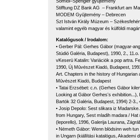
Somlói–Spengler gyûjtemény
Stifftung DZ Bank AG – Frankfurt am Ma
MODEM Gyûjtemény – Debrecen
Szt István Király Múzeum – Székesfehér
valamint egyéb magyar és külföldi magá
Katalógusok / Irodalom:
• Gerber Pál: Gerhes Gábor (magyar-angol)
Stúdió Galéria, Budapest), 1990, 2., 11.o
vKeserü Katalin: Variációk a pop artra.
1990, Új Mûvészet Kiadó, Budapest, 1993
Art. Chapters in the history of Hungarian
Mûvészet Kiadó, Budapest
• Tatai Erzsébet: c.n. (Gerhes Gábor kile
Looking at Gábor Gerhes's exhibition...), I
Bartók 32 Galéria, Budapest, 1994) 2-3., 
• Josip Depolo: Sest slikara iz Madarske. 
from Hungary, Sest mladih madara / Hat 
(leporello), 1996, Galerija Laurana, Zágrá
• Németh Gábor: Wenn blödsinn weh tun w
in Ungarn (kiállítási katalógus, Akademi d