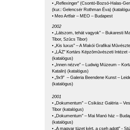
• „Reflexinger” (Csontó-Bozsó-Halas-G
(kur.: Gelencsér Rothman Éva) (katalógu
• Meo Artfair – MEO – Budapest
2002
• „Látszom, tehát vagyok” – Bukaresti M
Tibor, Szûcs Tibor)
• „Kis luxus” – A Makói Grafikai Mûvészte
• „LÁZ” Kortárs Képzômûvészeti Intézet –
(katalógus)
• „Innen nézve” – Ludwig Múzeum – Kort
Katalin) (katalógus)
• „9x9” – Galeria Beendene Kunst – Leide
(katalógus)
2001
• „Dokumentum” – Csikász Galéria – Ves
Tibor (katalógus)
• „Dokumentum” – Mai Manó ház – Budape
(katalógus)
• „A magyar tüzet kért, a cseh adott” - S