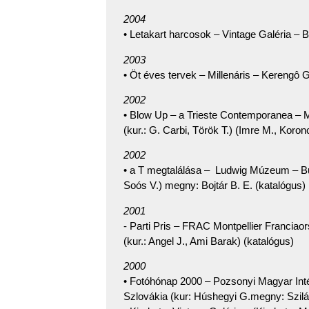
2004
• Letakart harcosok – Vintage Galéria – 
2003
• Öt éves tervek – Millenáris – Kerengô G
2002
• Blow Up – a Trieste Contemporanea – 
(kur.: G. Carbi, Török T.) (Imre M., Koron
2002
• a T megtalálása – Ludwig Múzeum – Bu
Soós V.) megny: Bojtár B. E. (katalógus)
2001
- Parti Pris – FRAC Montpellier Franciaor
(kur.: Angel J., Ami Barak) (katalógus)
2000
• Fotóhónap 2000 – Pozsonyi Magyar Inté
Szlovákia (kur: Húshegyi G.megny: Szilá