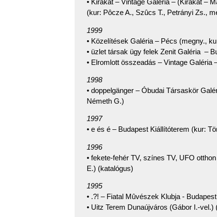
• Kirakat – Vintage Galéria – (Kirakat – 
(kur: Pôcze A., Szûcs T., Petrányi Zs., m
1999
• Közelítések Galéria – Pécs (megny., ku
• üzlet társak ügy felek Zenit Galéria – 
• Elromlott összeadás – Vintage Galéria
1998
• doppelgänger – Óbudai Társaskör Galéri
Németh G.)
1997
• e és é – Budapest Kiállítóterem (kur: T
1996
• fekete-fehér TV, színes TV, UFO otthon 
E.) (katalógus)
1995
• .?! – Fiatal Mûvészek Klubja - Budapest
• Uitz Terem Dunaújváros (Gábor I.-vel.)