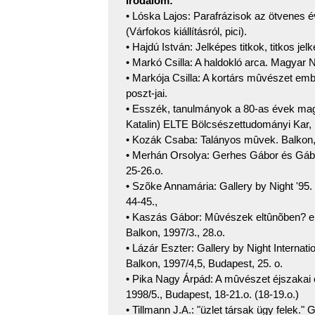
Irodalom:
• Lóska Lajos: Parafrázisok az ötvenes é
(Várfokos kiállításról, pici).
• Hajdú István: Jelképes titkok, titkos je
• Markó Csilla: A haldokló arca. Magyar N
• Markója Csilla: A kortárs mûvészet emb
poszt-jai.
• Esszék, tanulmányok a 80-as évek mag
Katalin) ELTE Bölcsészettudományi Kar, 
• Kozák Csaba: Talányos mûvek. Balkon, 
• Merhán Orsolya: Gerhes Gábor és Gábor 
25-26.o.
• Szõke Annamária: Gallery by Night '95. 
44-45.,
• Kaszás Gábor: Mûvészek eltûnõben? e é
Balkon, 1997/3., 28.o.
• Lázár Eszter: Gallery by Night Internat
Balkon, 1997/4,5, Budapest, 25. o.
• Pika Nagy Árpád: A mûvészet éjszakai él
1998/5., Budapest, 18-21.o. (18-19.o.)
• Tillmann J.A.: "üzlet társak ügy felek."