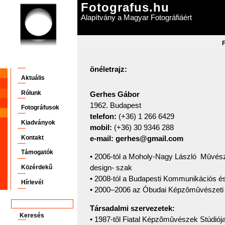
Fotografus.hu
Alapítvány a Magyar Fotográfiáért
önéletrajz:
Aktuális
Rólunk
Gerhes Gábor
1962. Budapest
Fotográfusok
telefon:
(+36) 1 266 6429
Kiadványok
mobil:
(+36) 30 9346 288
Kontakt
e-mail:
gerhes@gmail.com
Támogatók
• 2006-tól a Moholy-Nagy László Mûvész
design- szak
Közérdekű
• 2008-tól a Budapesti Kommunikációs és
Hírlevél
• 2000–2006 az Óbudai Képzômûvészeti 
Társadalmi szervezetek:
• 1987-tõl Fiatal Képzõmûvészek Stúdiója