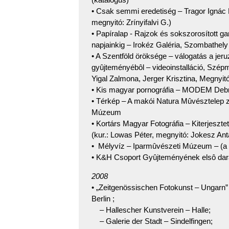
• Csak semmi eredetiség – Tragor Ignác 
megnyitó: Zrínyifalvi G.)
• Papíralap - Rajzok és sokszorosított g
napjainkig – Irokéz Galéria, Szombathely 
• A Szentföld öröksége – válogatás a je
gyûjteményébôl – videoinstalláció, Szé
Yigal Zalmona, Jerger Krisztina, Megnyit
• Kis magyar pornográfia – MODEM Debre
• Térkép – A makói Natura Mûvésztelep zá
Múzeum
• Kortárs Magyar Fotográfia – Kiterjeszte
(kur.: Lowas Péter, megnyitó: Jokesz Ant
• Mélyvíz – Iparmûvészeti Múzeum – (a 
• K&H Csoport Gyûjteményének elsô dara
2008
• „Zeitgenössischen Fotokunst – Ungarn”
Berlin ;
– Hallescher Kunstverein – Halle;
– Galerie der Stadt – Sindelfingen;