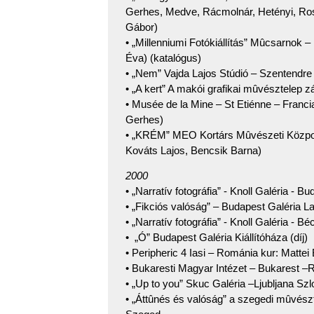
Gerhes, Medve, Rácmolnár, Hetényi, Ros
Gábor)
• „Millenniumi Fotókiállítás” Mûcsarnok
Éva) (katalógus)
• „Nem” Vajda Lajos Stúdió – Szentendre
• „A kert” A makói grafikai mûvésztelep
• Musée de la Mine – St Etiénne – Franci
Gerhes)
• „KRÉM” MEO Kortárs Mûvészeti Központ 
Kováts Lajos, Bencsik Barna)
2000
• „Narratív fotográfia” - Knoll Galéria -
• „Fikciós valóság” – Budapest Galéria La
• „Narratív fotográfia” - Knoll Galéria -
• „Ó” Budapest Galéria Kiállítóháza (díj)
• Peripheric 4 Iasi – Románia kur: Mattei 
• Bukaresti Magyar Intézet – Bukarest –
• „Up to you” Skuc Galéria –Ljubljana Sz
• „Áttûnés és valóság” a szegedi mûvészt