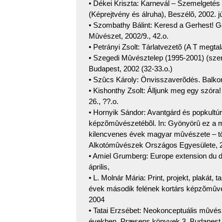
• Dékei Kriszta: Karnevál – Szemelgetés
(Képrejtvény és álruha), Beszélõ, 2002. jú
• Szombathy Bálint: Keresd a Gerhest! G
Mûvészet, 2002/9., 42.o.
• Petrányi Zsolt: Tárlatvezetõ (A T megtal
• Szegedi Mûvésztelep (1995-2001) (szer
Budapest, 2002 (32-33.o.)
• Szûcs Károly: Önvisszaverõdés. Balkon
• Kishonthy Zsolt: Álljunk meg egy szóra
26., ??.o.
• Hornyik Sándor: Avantgárd és popkultú
képzõmûvészetébõl. In: Gyönyörû ez a m
kilencvenes évek magyar mûvészete – tö
Alkotómûvészek Országos Egyesülete, 2
• Amiel Grumberg: Europe extension du d
április,
• L. Molnár Mária: Print, projekt, plakát, 
évek második felének kortárs képzõmûv
2004
• Tatai Erzsébet: Neokonceptuális mûvé
években. Præsens könyvek 3, Budapest