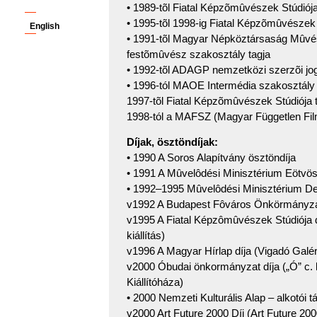
• 1989-tõl Fiatal Képzõmûvészek Stúdiója
• 1995-tõl 1998-ig Fiatal Képzõmûvészek 
English
• 1991-tõl Magyar Népköztársaság Mûvés
festõmûvész szakosztály tagja
• 1992-tõl ADAGP nemzetközi szerzõi jo
• 1996-tól MAOE Intermédia szakosztály 
1997-tõl Fiatal Képzõmûvészek Stúdiója ti
1998-tól a MAFSZ (Magyar Független Fil
Díjak, ösztöndíjak:
• 1990 A Soros Alapítvány ösztöndíja
• 1991 A Mûvelôdési Minisztérium Eötvös
• 1992–1995 Mûvelôdési Minisztérium Der
v1992 A Budapest Fôváros Önkörmányzat
v1995 A Fiatal Képzômûvészek Stúdiója 
kiállítás)
v1996 A Magyar Hírlap díja (Vigadó Galéri
v2000 Óbudai önkormányzat díja („Ó” c. k
Kiállítóháza)
• 2000 Nemzeti Kulturális Alap – alkotói 
v2000 Art Future 2000 Díj (Art Future 2