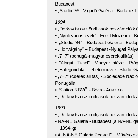
Budapest
• „Stúdió ’95 - Vigadó Galéria - Budapest 
1994
• „Derkovits ösztöndíjasok beszámoló ki
• „Nyolcvanas évek” - Ernst Múzeum - B
• „Stúdió ’94” – Budapest Galéria - Buda
• „Holtvágány” – Budapest -Nyugati Pály
• „7+7” (portugál-magyar cserekiállítás) 
• "Alagút - Tunel” – Magyar Intézet - Pr
• „Büfégondolat – ehetõ mûvek” Stúdió Ga
• „7+7” (cserekiállítás) - Sociedade Nacio
Portugália
• Station 3 BVÖ - Bécs - Ausztria
• „Derkovits ösztöndíjasok beszámoló ki
1993
• „Derkovits ösztöndíjasok beszámoló ki
• NA-NE Galéria - Budapest (a NA-NE gal
1994-ig)
• A „NA-NE Galéria Pécsett” – Mûvészet