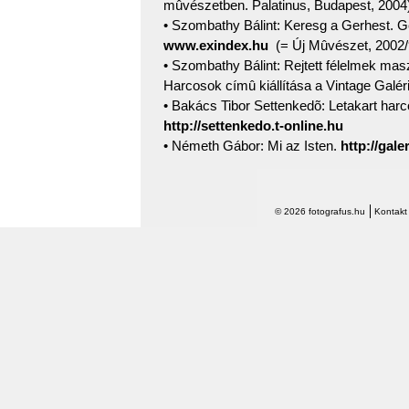
mûvészetben. Palatinus, Budapest, 2004
• Szombathy Bálint: Keresg a Gerhest. 
www.exindex.hu
(= Új Mûvészet, 2002/9
• Szombathy Bálint: Rejtett félelmek mas
Harcosok címû kiállítása a Vintage Galé
• Bakács Tibor Settenkedõ: Letakart har
http://settenkedo.t-online.hu
• Németh Gábor: Mi az Isten.
http://gal
© 2026 fotografus.hu
Kontakt