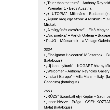
• „Truer than the truth” – Anthony Reynol
Wienafair 1 - Bécs Ausztria
• „+- UTOPIA” - Millenáris – Budapest (ku
• „Álljunk meg egy szóra” A Miskolci mûvé
Miskolc
• „A mûgyûjtés dícsérete” – Elsô Magyar 
• „Arc poétika” – Várfok Galéria – Budape
• PLUG – Mûcsarnok – a Vintage Galéria
2004
• „Elhallgatott Holocaust” Mûcsarnok – 
(katalógus)
• „Új lapot nyitunk” – KOGART ház nyitók
• „Welcome” – Anthony Reynolds Galler
• „Instant Europe” – Villa Manin – Italy 
Canaruto) (katalógus)
2003
• „RÚZS” Szombathelyi Képtár – Szombat
• „Innen Nézve – Prága – CSEH KÖZTÁR
Málá) (katalógus)