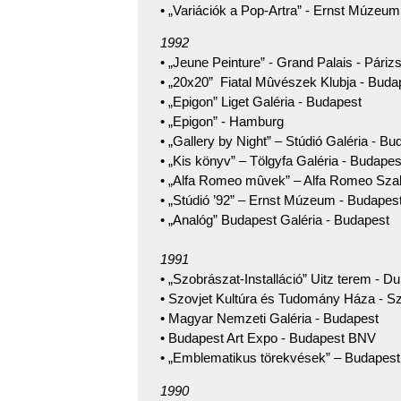
• „Variációk a Pop-Artra” - Ernst Múzeu
1992
• „Jeune Peinture” - Grand Palais - Páriz
• „20x20” Fiatal Mûvészek Klubja - Buda
• „Epigon” Liget Galéria - Budapest
• „Epigon” - Hamburg
• „Gallery by Night” – Stúdió Galéria - Bu
• „Kis könyv” – Tölgyfa Galéria - Budapes
• „Alfa Romeo mûvek” – Alfa Romeo Szal
• „Stúdió ’92” – Ernst Múzeum - Budapes
• „Analóg” Budapest Galéria - Budapest
1991
• „Szobrászat-Installáció” Uitz terem - D
• Szovjet Kultúra és Tudomány Háza - Sz
• Magyar Nemzeti Galéria - Budapest
• Budapest Art Expo - Budapest BNV
• „Emblematikus törekvések” – Budapest
1990