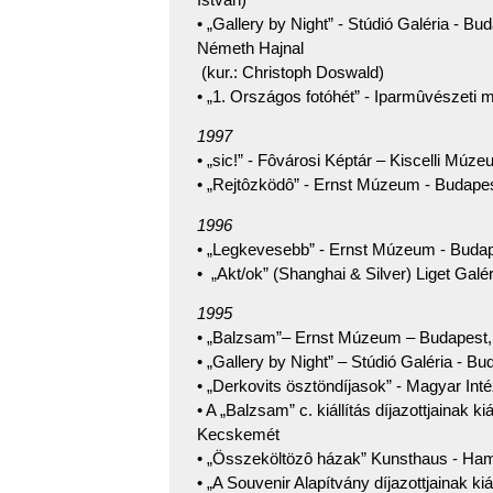
• „Gallery by Night” - Stúdió Galéria - 
Németh Hajnal
(kur.: Christoph Doswald)
• „1. Országos fotóhét” - Iparmûvészeti
1997
• „sic!” - Fôvárosi Képtár – Kiscelli Múz
• „Rejtôzködô” - Ernst Múzeum - Budapest
1996
• „Legkevesebb” - Ernst Múzeum - Buda
• „Akt/ok” (Shanghai & Silver) Liget Galé
1995
• „Balzsam”– Ernst Múzeum – Budapest, 
• „Gallery by Night” – Stúdió Galéria - Bu
• „Derkovits ösztöndíjasok” - Magyar Inté
• A „Balzsam” c. kiállítás díjazottjainak k
Kecskemét
• „Összeköltözô házak” Kunsthaus - Ham
• „A Souvenir Alapítvány díjazottjainak ki