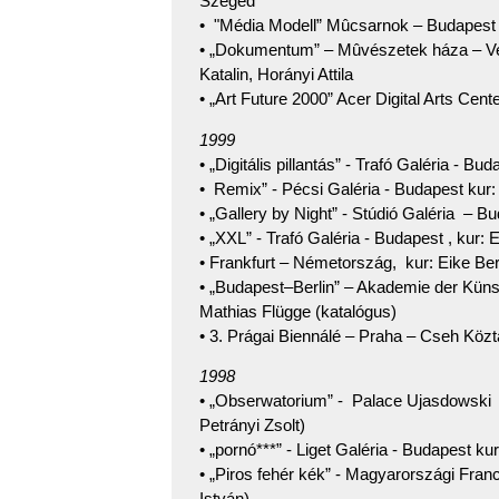
Szeged
• "Média Modell” Mûcsarnok – Budapest k
• „Dokumentum” – Mûvészetek háza – Ve
Katalin, Horányi Attila
• „Art Future 2000” Acer Digital Arts Cente
1999
• „Digitális pillantás” - Trafó Galéria - Bu
• Remix” - Pécsi Galéria - Budapest kur:
• „Gallery by Night” - Stúdió Galéria – B
• „XXL” - Trafó Galéria - Budapest , kur: 
• Frankfurt – Németország, kur: Eike Be
• „Budapest–Berlin” – Akademie der Küns
Mathias Flügge (katalógus)
• 3. Prágai Biennálé – Praha – Cseh Köz
1998
• „Obserwatorium” - Palace Ujasdowski 
Petrányi Zsolt)
• „pornó***” - Liget Galéria - Budapest kur
• „Piros fehér kék” - Magyarországi Franc
István)