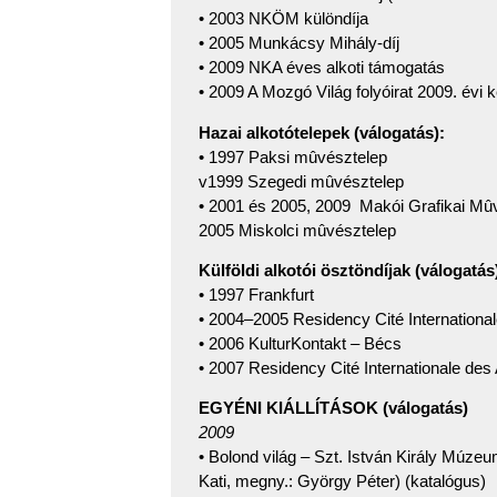
• 2003 NKÖM különdíja
• 2005 Munkácsy Mihály-díj
• 2009 NKA éves alkoti támogatás
• 2009 A Mozgó Világ folyóirat 2009. évi
Hazai alkotótelepek (válogatás):
• 1997 Paksi mûvésztelep
v1999 Szegedi mûvésztelep
• 2001 és 2005, 2009 Makói Grafikai Mû
2005 Miskolci mûvésztelep
Külföldi alkotói ösztöndíjak (válogatás
• 1997 Frankfurt
• 2004–2005 Residency Cité International
• 2006 KulturKontakt – Bécs
• 2007 Residency Cité Internationale des 
EGYÉNI KIÁLLÍTÁSOK (válogatás)
2009
• Bolond világ – Szt. István Király Múzeu
Kati, megny.: György Péter) (katalógus)