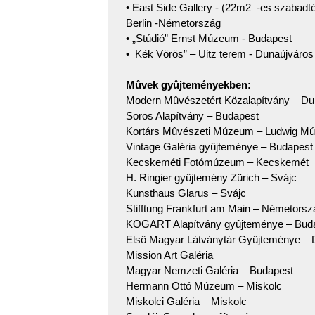
• East Side Gallery - (22m2 -es szabadtér
Berlin -Németország
• „Stúdió” Ernst Múzeum - Budapest
• Kék Vörös” – Uitz terem - Dunaújváros
Mûvek gyûjteményekben:
Modern Mûvészetért Közalapítvány – Du
Soros Alapítvány – Budapest
Kortárs Mûvészeti Múzeum – Ludwig M
Vintage Galéria gyûjteménye – Budapest
Kecskeméti Fotómúzeum – Kecskemét
H. Ringier gyûjtemény Zürich – Svájc
Kunsthaus Glarus – Svájc
Stifftung Frankfurt am Main – Németorsz
KOGART Alapítvány gyûjteménye – Bud
Elsô Magyar Látványtár Gyûjteménye – 
Mission Art Galéria
Magyar Nemzeti Galéria – Budapest
Hermann Ottó Múzeum – Miskolc
Miskolci Galéria – Miskolc