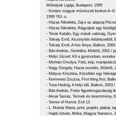
Mûhelyek Ligája, Budapest, 1999
- Kortárs magyar mûvészeti lexikon A–G 
1999 763. o.
- Házas Nikoletta, Zaj-e az alapzaj Pécse
- Házas Nikoletta, Rágyújtok egy füstölg
- Timár Katalin, Egy másik valóság, Gyen
- Tolvaly Ernõ, Kicsinyítés felülnézetbõl,
- Tolvaly Ernõ, A hús fénye, Balkon, 2000 
- Bán András, Genetika, Mûértõ, 2001 / j
- Mélyi József, Kõ a gyomorban, exindex
- Merhán Orsolya, Fotó, kép, manipuláci
- Nagy Gergely, Hazai vezetés, Mûértõ,
- Mátyus Krisztina, Közelítés egy hétvég
- Kemenesi Zsuzsa, First thing first, Balk
- Turai Hedvig, A helyi idõ, Balkon, 2003 /
- Bán András, Fotós figyelemgazdaság A
- Aknai Tamás, Termék és teremtmény, E
- Sense of Humor, Exit 13
- L. Molnár Mária, print, projekt, plakát, 
- Hajdú István, Móka, Magyar Narancs, 2