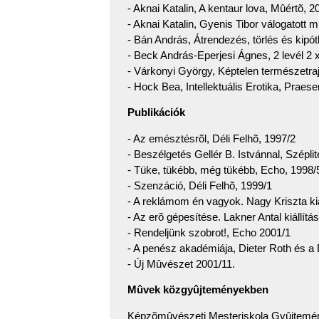
- Aknai Katalin, A kentaur lova, Mûértõ, 2
- Aknai Katalin, Gyenis Tibor válogatott 
- Bán András, Átrendezés, törlés és kipó
- Beck András-Eperjesi Ágnes, 2 levél 2 x
- Várkonyi György, Képtelen természetraj
- Hock Bea, Intellektuális Erotika, Praese
Publikációk
- Az emésztésrõl, Déli Felhõ, 1997/2
- Beszélgetés Gellér B. Istvánnal, Szépli
- Tüke, tükébb, még tükébb, Echo, 1998/
- Szenzáció, Déli Felhõ, 1999/1
- A reklámom én vagyok. Nagy Kriszta kiá
- Az erõ gépesítése. Lakner Antal kiállít
- Rendeljünk szobrot!, Echo 2001/1
- A penész akadémiája, Dieter Roth és a
- Új Mûvészet 2001/11.
Mûvek közgyûjteményekben
Képzõmûvészeti Mesteriskola Gyûjtemé