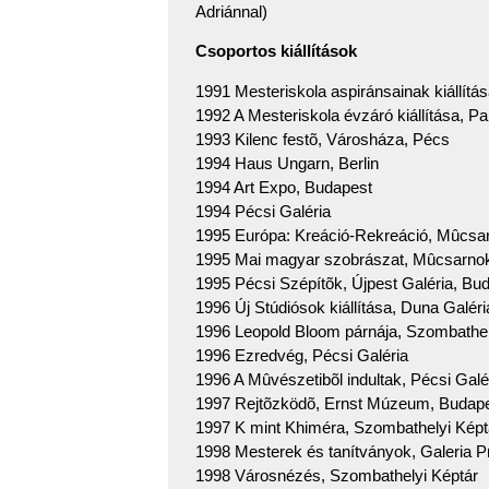
Adriánnal)
Csoportos kiállítások
1991 Mesteriskola aspiránsainak kiállít
1992 A Mesteriskola évzáró kiállítása, Pa
1993 Kilenc festõ, Városháza, Pécs
1994 Haus Ungarn, Berlin
1994 Art Expo, Budapest
1994 Pécsi Galéria
1995 Európa: Kreáció-Rekreáció, Mûcsa
1995 Mai magyar szobrászat, Mûcsarno
1995 Pécsi Szépítõk, Újpest Galéria, Bu
1996 Új Stúdiósok kiállítása, Duna Galér
1996 Leopold Bloom párnája, Szombathel
1996 Ezredvég, Pécsi Galéria
1996 A Mûvészetibõl indultak, Pécsi Galé
1997 Rejtõzködõ, Ernst Múzeum, Budap
1997 K mint Khiméra, Szombathelyi Képt
1998 Mesterek és tanítványok, Galeria 
1998 Városnézés, Szombathelyi Képtár