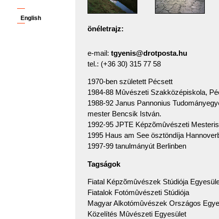
English
önéletrajz:
e-mail:
tgyenis@drotposta.hu
tel.: (+36 30) 315 77 58
1970-ben született Pécsett
1984-88 Mûvészeti Szakközépiskola, Pé
1988-92 Janus Pannonius Tudományegye
mester Bencsik István.
1992-95 JPTE Képzõmûvészeti Mesterisk
1995 Haus am See ösztöndíja Hannover
1997-99 tanulmányút Berlinben
Tagságok
Fiatal Képzõmûvészek Stúdiója Egyesüle
Fiatalok Fotómûvészeti Stúdiója
Magyar Alkotómûvészek Országos Egye
Közelítés Mûvészeti Egyesület