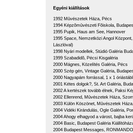
Egyéni kiállítások
1992 Mûvészetek Háza, Pécs
1994 Képzõmûvészeti Fõiskola, Budapes
1995 Pupik, Haus am See, Hannover
1995 Space, Nemzetközi Angol Központ, 
Lászlóval)
1998 Nyári modellek, Stúdió Galéria Bud
1999 Szabadidõ, Pécsi Kisgaléria
2000 Mágnes, Közelítés Galéria, Pécs
2000 Szép gén, Vintage Galéria, Budape
2000 Nagyapám forrással, 1 x 1 óriástábl
2001 Kétes dolgok?, St. Art Galéria, Bud
2002 A kertészek tovább élnek, Paksi Ké
2002 Ellenrend, Mûvészetek Háza, Szom
2003 Külön Köszönet, Mûvészetek Háza
2004 Vidéki Kirándulás, Ogle Galéria, Po
2004 Ahogy elhagyod a várost, bajba kerü
2004 Basic, Budapest Galéria Kiállítóház
2004 Budapest Messages, RONMANDOS 