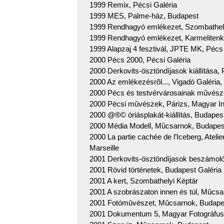
1999 Remix, Pécsi Galéria
1999 MES, Palme-ház, Budapest
1999 Rendhagyó emlékezet, Szombathely
1999 Rendhagyó emlékezet, Karmelitenklo
1999 Alapzaj 4 fesztivál, JPTE MK, Pécs
2000 Pécs 2000, Pécsi Galéria
2000 Derkovits-ösztöndíjasok kiállítása,
2000 Az emlékezésrõl..., Vigadó Galéria
2000 Pécs és testvérvárosainak mûvésze
2000 Pécsi mûvészek, Párizs, Magyar In
2000 @®© óriásplakát-kiállítás, Budapest
2000 Média Modell, Mûcsarnok, Budapes
2000 La partie cachée de l’Iceberg, Atelier
Marseille
2001 Derkovits-ösztöndíjasok beszámoló
2001 Rövid történetek, Budapest Galéria 
2001 A kert, Szombathelyi Képtár
2001 A szobrászaton innen és túl, Mûcs
2001 Fotómûvészet, Mûcsarnok, Budape
2001 Dokumentum 5, Magyar Fotográfus