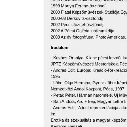
1999 Martyn Ferenc-ösztöndíj
2000 Fiatal Képzõmûvészek Stúdiója Egy
2000-03 Derkovits-ösztöndij
2002 Pécsi József-ösztöndíj
2002 A Pécsi Galéria jubileumi díja
2003 Az év fotográfusa, Photo Americas,
Irodalom
- Kovács Orsolya, Kilenc pécsi kezdõ, ka
JPTE Képzõmûvészeti Mesteriskola Péc
- András Edit, Európa: Kreáció-Rekreáci
1995
- Löbel Olga Hermina, Gyenis Tibor képei
Nemzetközi Angol Központ, Pécs, 1997
- Peták Péter, Hárman háromfelé, Új Mû
- Bán András, Arc + kép, Magyar Lettre In
- András Edit, “A test reprezentációja a
in:
Erotika és szexualitás a magyar képzõm
Képzõmûvészeti