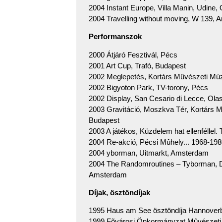
2004 Instant Europe, Villa Manin, Udine,
2004 Travelling without moving, W 139,
Performanszok
2000 Átjáró Fesztivál, Pécs
2001 Art Cup, Trafó, Budapest
2002 Meglepetés, Kortárs Mûvészeti M
2002 Bigyoton Park, TV-torony, Pécs
2002 Display, San Cesario di Lecce, Ola
2003 Gravitáció, Moszkva Tér, Kortár
Budapest
2003 A játékos, Küzdelem hat ellenféllel.
2004 Re-akció, Pécsi Mûhely... 1968-1980
2004 yborman, Uitmarkt, Amsterdam
2004 The Randomroutines – Tyborman, D
Amsterdam
Díjak, ösztöndíjak
1995 Haus am See ösztöndíja Hannover
1999 Fõvárosi Önkormányzat Mûvészeti K