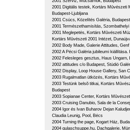
2001 Szerviz, Mûcsarnok, Budapest
2001 Digitális testek, Kortárs Mûvésze
Budapest-Ljubljana
2001 Csúcs, Közelítés Galéria, Budapest
2001 Természethamisítás, Szombathelyi
2001 Meglepetés, Kortárs Mûvészeti M
Kortárs Mûvészeti 2001 Intézet, Dunaújv
2002 Body Made, Galerie Attitudes, Genf
2002 A Pécsi Galéria jubileumi kiállítása.
2002 Felesleges gesztus, Haus Ungarn, B
2002 attitudes c/o Budapest, Stúdió Galé
2002 Display, Loop House Gallery, San C
2003 Rugalmatlan ütközés, Kortárs Mûvés
2003 Testünk belsõ titkai, Kortárs Mûv
Budapest
2003 Sopianae Center, Kortárs Mûvészeti
2003 Cruising Danubio, Sala de la Consej
2004 Igor és Ivan Buharov Dejan Kaludj
Claudia Leunig, Pool, Bécs
2004 Turning the page, Kogart Ház, Buda
2004 gulaschsuppe.hu, Dachgalerie, Mü