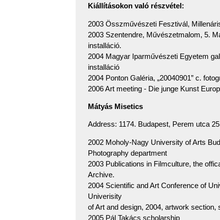
Kiállításokon való részvétel:
2003 Összművészeti Fesztivál, Millenáris 
2003 Szentendre, Művészetmalom, 5. Mag
installáció.
2004 Magyar Iparművészeti Egyetem galé
installáció
2004 Ponton Galéria, „20040901” c. fotogr
2006 Art meeting - Die junge Kunst Europ
Mátyás Misetics
Address: 1174. Budapest, Perem utca 25
2002 Moholy-Nagy University of Arts Bud
Photography department
2003 Publications in Filmculture, the offi
Archive.
2004 Scientific and Art Conference of Uni
Univerisity
of Art and design, 2004, artwork section, s
2005 Pál Takács scholarship