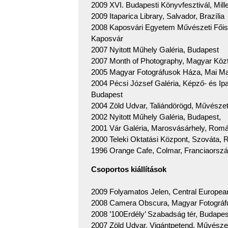
2009 XVI. Budapesti Könyvfesztivál, Mil
2009 Itaparica Library, Salvador, Brazília
2008 Kaposvári Egyetem Művészeti Főisk
Kaposvár
2007 Nyitott Műhely Galéria, Budapest
2007 Month of Photography, Magyar Köztá
2005 Magyar Fotográfusok Háza, Mai M
2004 Pécsi József Galéria, Képző- és I
Budapest
2004 Zöld Udvar, Taliándörögd, Művésze
2002 Nyitott Műhely Galéria, Budapest,
2001 Vár Galéria, Marosvásárhely, Romá
2000 Teleki Oktatási Központ, Szováta,
1996 Orange Cafe, Colmar, Franciaorsz
Csoportos kiállítások
2009 Folyamatos Jelen, Central Europe
2008 Camera Obscura, Magyar Fotográf
2008 ’100Erdély’ Szabadság tér, Budapes
2007 Zöld Udvar, Vigántpetend, Művésze