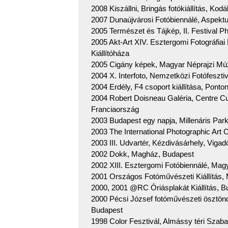
2008 Kiszállni, Bringás fotókiállítás, Ko
2007 Dunaújvárosi Fotóbiennálé, Aspektu
2005 Természet és Tájkép, II. Festival Ph
2005 Akt-Art XIV. Esztergomi Fotográfiai
Kiállítóháza
2005 Cigány képek, Magyar Néprajzi Múze
2004 X. Interfoto, Nemzetközi Fotófeszt
2004 Erdély, F4 csoport kiállítása, Ponto
2004 Robert Doisneau Galéria, Centre Cu
Franciaország
2003 Budapest egy napja, Millenáris Par
2003 The International Photographic Ar
2003 III. Udvartér, Kézdivásárhely, Viga
2002 Dokk, Magház, Budapest
2002 XIII. Esztergomi Fotóbiennálé, Ma
2001 Országos Fotóművészeti Kiállítás,
2000, 2001 @RC Óriásplakát Kiállítás, B
2000 Pécsi József fotóművészeti ösztöndí
Budapest
1998 Color Fesztivál, Almássy téri Szab