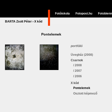
Fotóiskola
Fotopost.hu
Fotobienn
BARTA Zsolt Péter
›
X kód
Pontelemek
portfólió
Üvegház (2008)
Csarnok
/ 2008
/ 2007
/ 2006
X kód
Pontelemek
Osztott képmező