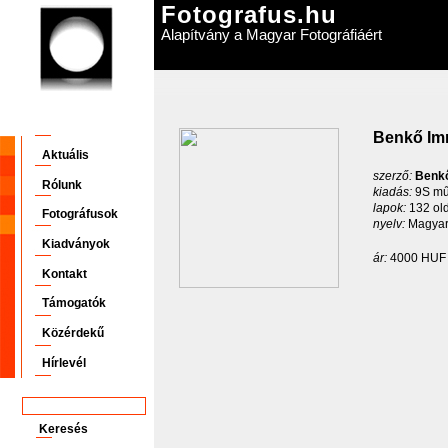
Fotografus.hu
Alapítvány a Magyar Fotográfiáért
Benkő Imr
Aktuális
szerző:
Benkő
Rólunk
kiadás:
9S mű
lapok:
132 ol
Fotográfusok
nyelv:
Magyar
Kiadványok
ár:
4000 HU
Kontakt
Támogatók
Közérdekű
Hírlevél