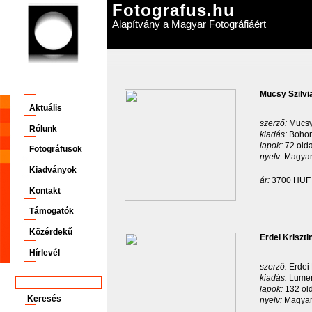
Fotografus.hu
Alapítvány a Magyar Fotográfiáért
Mucsy Szilvi
Aktuális
szerző:
Mucsy
Rólunk
kiadás:
Bohon
lapok:
72 olda
Fotográfusok
nyelv:
Magyar
Kiadványok
ár:
3700 HUF
Kontakt
Támogatók
Közérdekű
Erdei Kriszt
Hírlevél
szerző:
Erdei 
kiadás:
Lumen
lapok:
132 ol
nyelv:
Magyar