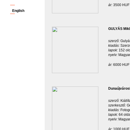
ár:
3500 HUF
English
GULYÁS Mikl
szerző:
Gulyá
kiadás:
Szerz
lapok:
152 old
nyelv:
Magyar
ár:
6000 HUF
Dunaújvárosi
szerző:
Kiállí
szerkesztő:
G
kiadás:
Fotog
lapok:
64 olda
nyelv:
Magyar
ár:
1000 HUF