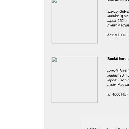
szerző:
Gulyá
kiadás:
Új Ma
lapok:
152 ol
nyelv:
Magyar
ár:
6700 HUF
Benkő Imre: 
szerző:
Benkő
kiadás:
9S mű
lapok:
132 ol
nyelv:
Magyar
ár:
4000 HUF