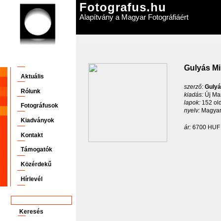
Fotografus.hu
Alapítvány a Magyar Fotográfiáért
Gulyás Mi
Aktuális
szerző:
Gulyá
Rólunk
kiadás:
Új Ma
lapok:
152 ol
Fotográfusok
nyelv:
Magyar
Kiadványok
ár:
6700 HU
Kontakt
Támogatók
Közérdekű
Hírlevél