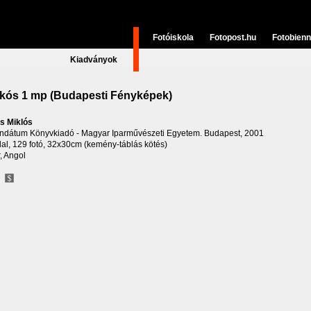
Fotóiskola
Fotopost.hu
Fotobienn
Kiadványok
kós 1 mp (Budapesti Fényképek)
s Miklós
ndátum Könyvkiadó - Magyar Iparművészeti Egyetem. Budapest, 2001
dal, 129 fotó, 32x30cm (kemény-táblás kötés)
, Angol
F