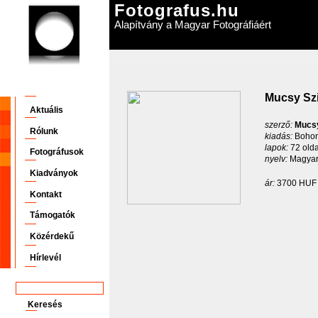
Fotografus.hu
Alapítvány a Magyar Fotográfiáért
Mucsy Szi
Aktuális
szerző:
Mucsy
Rólunk
kiadás:
Bohon
lapok:
72 olda
Fotográfusok
nyelv:
Magyar
Kiadványok
ár:
3700 HU
Kontakt
Támogatók
Közérdekű
Hírlevél