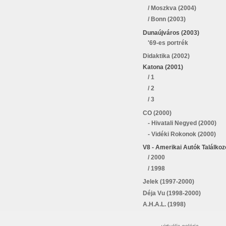
/ Moszkva (2004)
/ Bonn (2003)
Dunaújváros (2003)
'69-es portrék
Didaktika (2002)
Katona (2001)
/ 1
/ 2
/ 3
CO (2000)
- Hivatali Negyed (2000)
- Vidéki Rokonok (2000)
V8 - Amerikai Autók Találkoz
/ 2000
/ 1998
Jelek (1997-2000)
Déja Vu (1998-2000)
A.H.A.L. (1998)