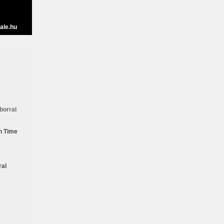
ale.hu
borral
n Time
ral