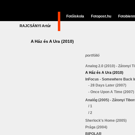
Fotóiskola
Fotopost.hu
Fotobienn
RAJCSÁNYI Artúr
A Ház és A Ura (2010)
portfólió
Analog 2.0 (2010) - Zátonyi Ti
A Ház és A Ura (2010)
InFocus - Somewhere Back I
- 28 Days Later (2007)
- Once Upon A Time (2007)
Analóg (2005) - Zátonyi Tibor
/ 1
/ 2
Sherlock's Home (2005)
Prága (2004)
BIPOLAR