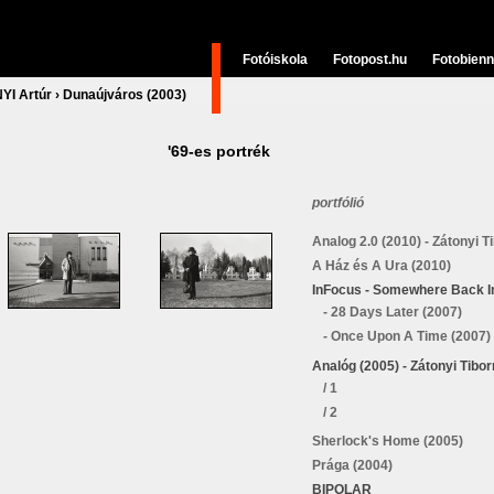
Fotóiskola
Fotopost.hu
Fotobienn
I Artúr
›
Dunaújváros (2003)
'69-es portrék
portfólió
Analog 2.0 (2010) - Zátonyi Ti
A Ház és A Ura (2010)
InFocus - Somewhere Back I
- 28 Days Later (2007)
- Once Upon A Time (2007)
Analóg (2005) - Zátonyi Tibor
/ 1
/ 2
Sherlock's Home (2005)
Prága (2004)
BIPOLAR