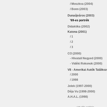
/ Moszkva (2004)
/ Bonn (2003)
Dunaújváros (2003)
'69-es portrék
Didaktika (2002)
Katona (2001)
/ 1
/ 2
/ 3
CO (2000)
- Hivatali Negyed (2000)
- Vidéki Rokonok (2000)
V8 - Amerikai Autók Találkoz
/ 2000
/ 1998
Jelek (1997-2000)
Déja Vu (1998-2000)
A.H.A.L. (1998)