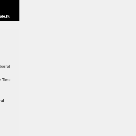
ale.hu
borral
n Time
ral