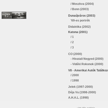
/ Moszkva (2004)
/ Bonn (2003)
Dunaújváros (2003)
'69-es portrék
Didaktika (2002)
Katona (2001)
/ 1
/ 2
/ 3
CO (2000)
- Hivatali Negyed (2000)
- Vidéki Rokonok (2000)
V8 - Amerikai Autók Találkoz
/ 2000
/ 1998
Jelek (1997-2000)
Déja Vu (1998-2000)
A.H.A.L. (1998)