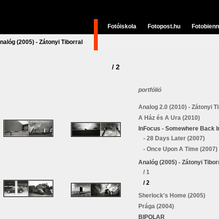
Fotóiskola
Fotopost.hu
Fotobienn
nalóg (2005) - Zátonyi Tiborral
/ 2
portfólió
Analog 2.0 (2010) - Zátonyi Ti
A Ház és A Ura (2010)
InFocus - Somewhere Back I
- 28 Days Later (2007)
- Once Upon A Time (2007)
Analóg (2005) - Zátonyi Tibor
/ 1
/ 2
Sherlock's Home (2005)
Prága (2004)
BIPOLAR