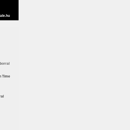
ale.hu
borral
n Time
ral