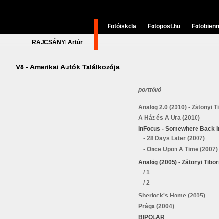
Fotóiskola
Fotopost.hu
Fotobienn
RAJCSÁNYI Artúr
V8 - Amerikai Autók Találkozója
portfólió
Analog 2.0 (2010) - Zátonyi Ti
A Ház és A Ura (2010)
InFocus - Somewhere Back I
- 28 Days Later (2007)
- Once Upon A Time (2007)
Analóg (2005) - Zátonyi Tibor
/ 1
/ 2
Sherlock's Home (2005)
Prága (2004)
BIPOLAR