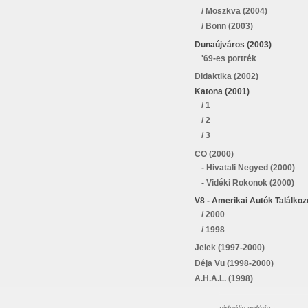
/ Moszkva (2004)
/ Bonn (2003)
Dunaújváros (2003)
'69-es portrék
Didaktika (2002)
Katona (2001)
/ 1
/ 2
/ 3
CO (2000)
- Hivatali Negyed (2000)
- Vidéki Rokonok (2000)
V8 - Amerikai Autók Találkoz
/ 2000
/ 1998
Jelek (1997-2000)
Déja Vu (1998-2000)
A.H.A.L. (1998)