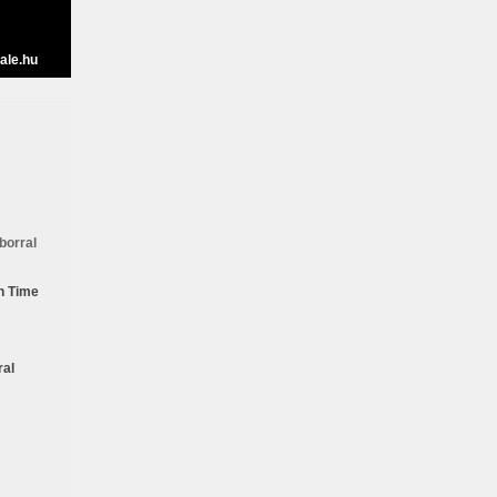
ale.hu
borral
n Time
ral